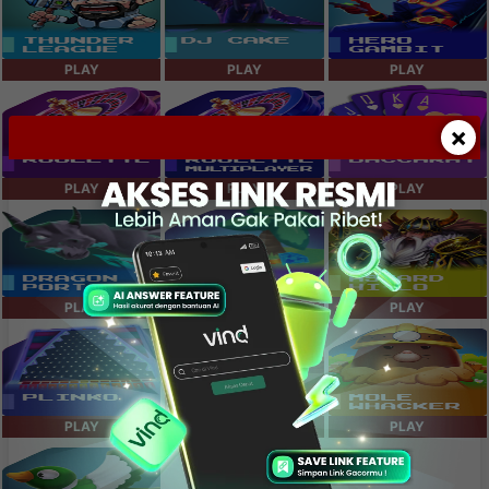
PLAY
PLAY
PLAY
×
PLAY
PLAY
PLAY
PLAY
PLAY
PLAY
PLAY
PLAY
PLAY