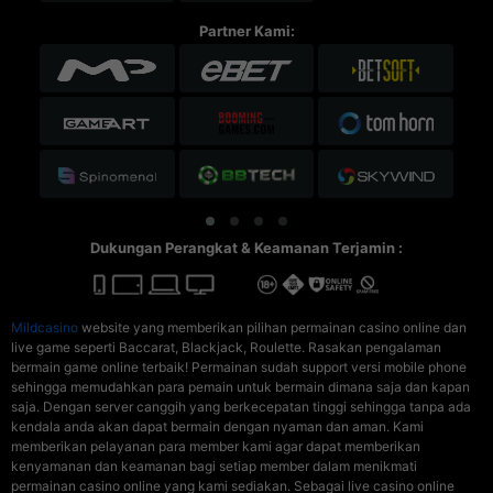
Partner Kami:
Dukungan Perangkat & Keamanan Terjamin :
Mildcasino
website yang memberikan pilihan permainan casino online dan
live game seperti Baccarat, Blackjack, Roulette. Rasakan pengalaman
bermain game online terbaik! Permainan sudah support versi mobile phone
sehingga memudahkan para pemain untuk bermain dimana saja dan kapan
saja. Dengan server canggih yang berkecepatan tinggi sehingga tanpa ada
kendala anda akan dapat bermain dengan nyaman dan aman. Kami
memberikan pelayanan para member kami agar dapat memberikan
kenyamanan dan keamanan bagi setiap member dalam menikmati
permainan casino online yang kami sediakan. Sebagai live casino online