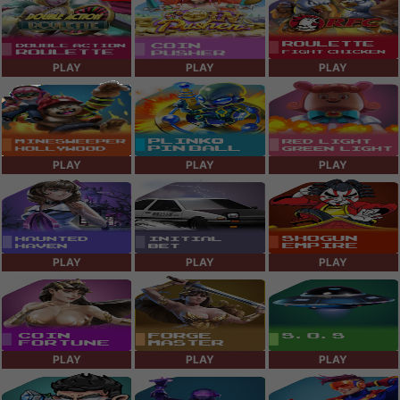
PLAY
PLAY
PLAY
PLAY
PLAY
PLAY
PLAY
PLAY
PLAY
PLAY
PLAY
PLAY