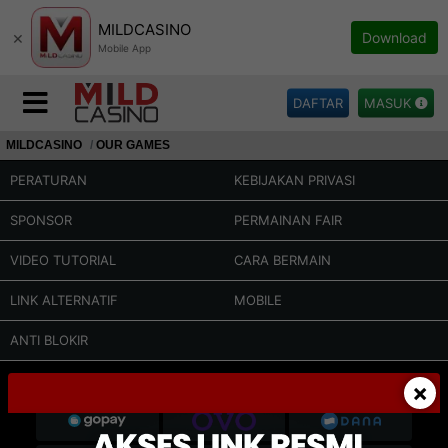
MILDCASINO
×
Download
Mobile App
DAFTAR
MASUK
MILDCASINO
OUR GAMES
PERATURAN
KEBIJAKAN PRIVASI
SPONSOR
PERMAINAN FAIR
VIDEO TUTORIAL
CARA BERMAIN
LINK ALTERNATIF
MOBILE
ANTI BLOKIR
Cara Pembayaran:
×