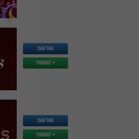
DAFTAR
SYARAT
DAFTAR
SYARAT