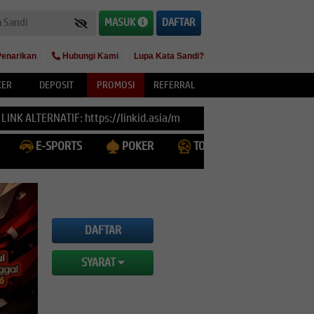
MASUK
DAFTAR
enarikan
Hubungi Kami
Lupa Kata Sandi?
KER
DEPOSIT
PROMOSI
REFERRAL
https://linkid.asia/mildcasino-go https://linkid.asia/mildcasino
E-SPORTS
POKER
TOGEL
DAFTAR
SYARAT