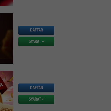
DAFTAR
SYARAT
DAFTAR
SYARAT