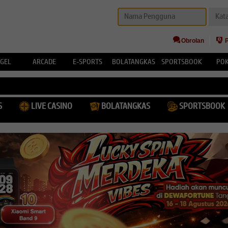
Obrolan
P
GEL
ARCADE
E-SPORTS
BOLATANGKAS
SPORTSBOOK
PO
LINK ALTERNATIF: 
S
LIVE CASINO
BOLATANGKAS
SPORTSBOOK