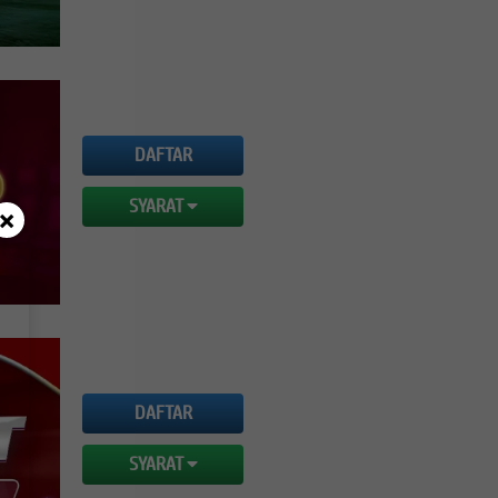
DAFTAR
SYARAT
×
DAFTAR
SYARAT