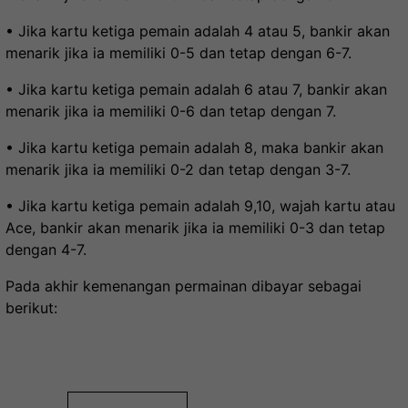
• Jika kartu ketiga pemain adalah 4 atau 5, bankir akan
menarik jika ia memiliki 0-5 dan tetap dengan 6-7.
• Jika kartu ketiga pemain adalah 6 atau 7, bankir akan
menarik jika ia memiliki 0-6 dan tetap dengan 7.
• Jika kartu ketiga pemain adalah 8, maka bankir akan
menarik jika ia memiliki 0-2 dan tetap dengan 3-7.
• Jika kartu ketiga pemain adalah 9,10, wajah kartu atau
Ace, bankir akan menarik jika ia memiliki 0-3 dan tetap
dengan 4-7.
Pada akhir kemenangan permainan dibayar sebagai
berikut: