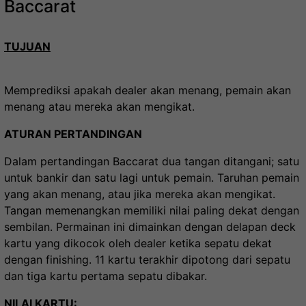
Baccarat
TUJUAN
Memprediksi apakah dealer akan menang, pemain akan
menang atau mereka akan mengikat.
ATURAN PERTANDINGAN
Dalam pertandingan Baccarat dua tangan ditangani; satu
untuk bankir dan satu lagi untuk pemain. Taruhan pemain
yang akan menang, atau jika mereka akan mengikat.
Tangan memenangkan memiliki nilai paling dekat dengan
sembilan. Permainan ini dimainkan dengan delapan deck
kartu yang dikocok oleh dealer ketika sepatu dekat
dengan finishing. 11 kartu terakhir dipotong dari sepatu
dan tiga kartu pertama sepatu dibakar.
NILAI KARTU: