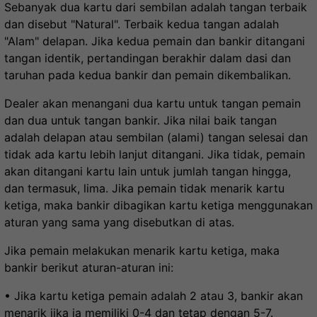
Sebanyak dua kartu dari sembilan adalah tangan terbaik
dan disebut "Natural". Terbaik kedua tangan adalah
"Alam" delapan. Jika kedua pemain dan bankir ditangani
tangan identik, pertandingan berakhir dalam dasi dan
taruhan pada kedua bankir dan pemain dikembalikan.
Dealer akan menangani dua kartu untuk tangan pemain
dan dua untuk tangan bankir. Jika nilai baik tangan
adalah delapan atau sembilan (alami) tangan selesai dan
tidak ada kartu lebih lanjut ditangani. Jika tidak, pemain
akan ditangani kartu lain untuk jumlah tangan hingga,
dan termasuk, lima. Jika pemain tidak menarik kartu
ketiga, maka bankir dibagikan kartu ketiga menggunakan
aturan yang sama yang disebutkan di atas.
Jika pemain melakukan menarik kartu ketiga, maka
bankir berikut aturan-aturan ini:
• Jika kartu ketiga pemain adalah 2 atau 3, bankir akan
menarik jika ia memiliki 0-4 dan tetap dengan 5-7.